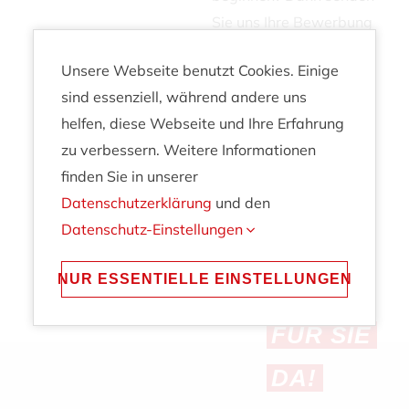
Sie uns Ihre Bewerbung
als PDF per E-Mail
Unsere Webseite benutzt Cookies. Einige
an
service@grula.de
sind essenziell, während andere uns
(max. 10 MB).
helfen, diese Webseite und Ihre Erfahrung
zu verbessern. Weitere Informationen
finden Sie in unserer
Datenschutzerklärung
und den
Datenschutz-Einstellungen
EINDRÜCKE
WIR
NUR ESSENTIELLE EINSTELLUNGEN
SIND
FÜR SIE
DA!