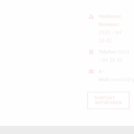
Notdienst
Nummer:
0531 – 84
16 42
Telefon:
0531
– 84 16 42
E-
Mail:
service@g
KONTAKT
AUFNEHMEN