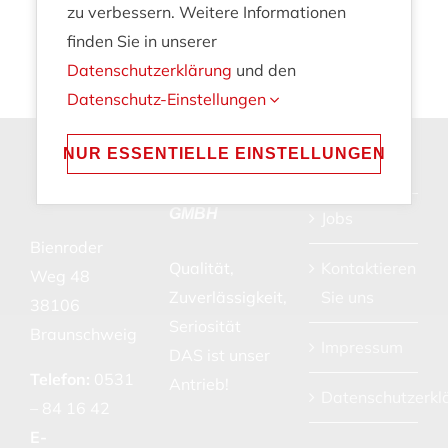
zu verbessern. Weitere Informationen
finden Sie in unserer
Datenschutzerklärung
und den
Datenschutz-Einstellungen
NUR ESSENTIELLE EINSTELLUNGEN
GRULA
Leistungen
ELEKTROTECHNIK
GMBH
Jobs
Bienroder
Qualität,
Kontaktieren
Weg 48
Zuverlässigkeit,
Sie uns
38106
Seriosität
Braunschweig
Impressum
DAS ist unser
Telefon:
0531
Antrieb!
Datenschutzerkl
– 84 16 42
E-