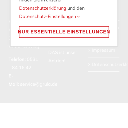
ELEKTROTECHNIK
Datenschutzerklärung
und den
GMBH
Jobs
Datenschutz-Einstellungen
Bienroder
Qualität,
Kontaktieren
Weg 48
NUR ESSENTIELLE EINSTELLUNGEN
Zuverlässigkeit,
Sie uns
38106
Seriosität
Braunschweig
Impressum
DAS ist unser
Telefon:
0531
Antrieb!
Datenschutzerkl
– 84 16 42
E-
Mail:
service@grula.de