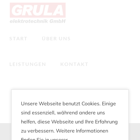
Zum
Inhalt
springen
START
ÜBER UNS
LEISTUNGEN
KONTAKT
Unsere Webseite benutzt Cookies. Einige
sind essenziell, während andere uns
helfen, diese Webseite und Ihre Erfahrung
zu verbessern. Weitere Informationen
GRULA
Leistungen
finden Sie in unserer