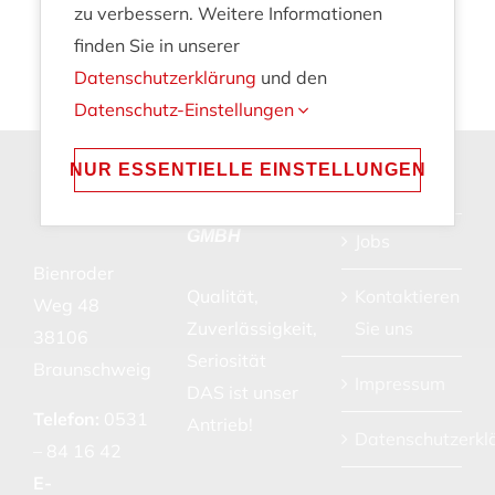
zu verbessern. Weitere Informationen
finden Sie in unserer
Datenschutzerklärung
und den
Datenschutz-Einstellungen
NUR ESSENTIELLE EINSTELLUNGEN
GRULA
Leistungen
ELEKTROTECHNIK
GMBH
Jobs
Bienroder
Qualität,
Kontaktieren
Weg 48
Zuverlässigkeit,
Sie uns
38106
Seriosität
Braunschweig
Impressum
DAS ist unser
Telefon:
0531
Antrieb!
Datenschutzerkl
– 84 16 42
E-